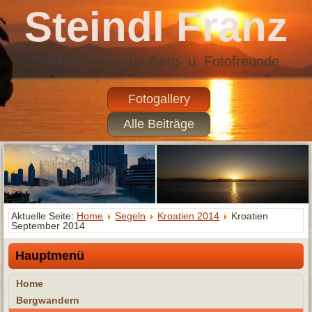
Steindl Franz
Die Homepage für Berg- u. Fotofreunde
Fotogallery
Alle Beiträge
Aktuelle Seite:
Home
Segeln
Kroatien 2014
Kroatien
September 2014
Hauptmenü
Home
Bergwandern