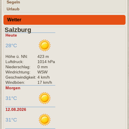
Segeln
Urlaub
Wetter
Salzburg
Heute
28°C
Höhe ü. NN:
423 m
Luftdruck:
1014 hPa
Niederschlag:
0 mm
Windrichtung:
WSW
Geschwindigkeit:
4 km/h
Windböen:
17 km/h
Morgen
31°C
12.08.2026
31°C