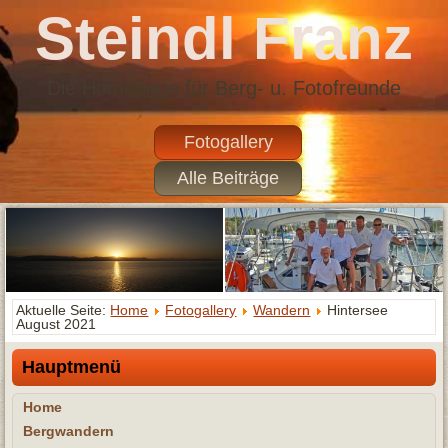
Steindl Franz
Die Homepage für Berg- u. Fotofreunde
Fotogallery
Alle Beiträge
Aktuelle Seite:
Home
Fotogallery
Wandern
Hintersee
August 2021
Hauptmenü
Home
Bergwandern